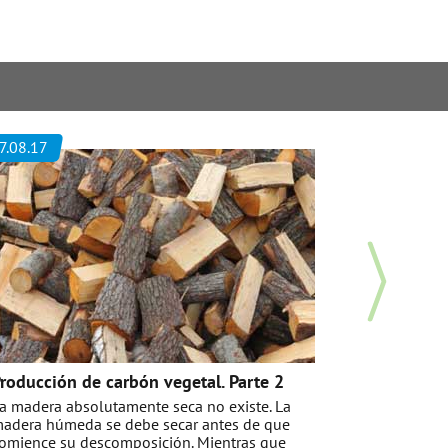
7.08.17
21.07.17
roducción de carbón vegetal. Parte 2
Factores
a madera absolutamente seca no existe. La
vegetal
adera húmeda se debe secar antes de que
Al conoce
omience su descomposición. Mientras que