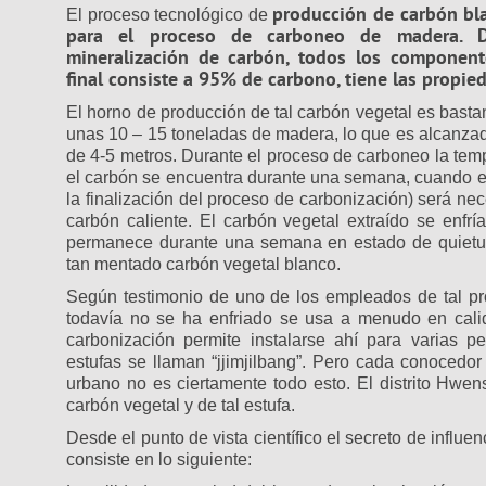
producción de carbón bl
El proceso tecnológico de
para el proceso de carboneo de madera. D
mineralización de carbón, todos los componente
final consiste a 95% de carbono, tiene las propie
El horno de producción de tal carbón vegetal es basta
unas 10 – 15 toneladas de madera, lo que es alcanzad
de 4-5 metros. Durante el proceso de carboneo la tem
el carbón se encuentra durante una semana, cuando el 
la finalización del proceso de carbonización) será nece
carbón caliente. El carbón vegetal extraído se enfrí
permanece durante una semana en estado de quietud.
tan mentado carbón vegetal blanco.
Según testimonio de uno de los empleados de tal p
todavía no se ha enfriado se usa a menudo en calid
carbonización permite instalarse ahí para varias 
estufas se llaman “jjimjilbang”. Pero cada conocedor 
urbano no es ciertamente todo esto. El distrito Hw
carbón vegetal y de tal estufa.
Desde el punto de vista científico el secreto de influen
consiste en lo siguiente: