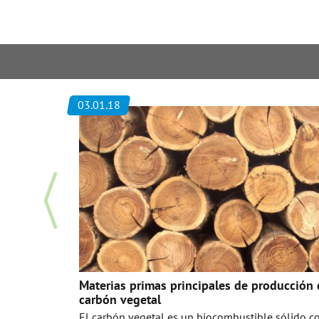
03.01.18
ias primas
tal
ores de
Materias primas principales de producción
cción de
carbón vegetal
El carbón vegetal es un biocombustible sólido c