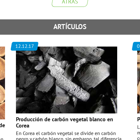
ATRÁS
ARTÍCULOS
12.12.17
0
Producción de carbón vegetal blanco en
P
 de
Corea
L
m
En Corea el carbón vegetal se divide en carbón
c
negro y carbón blanco, sin embargo, tal diferencia
on