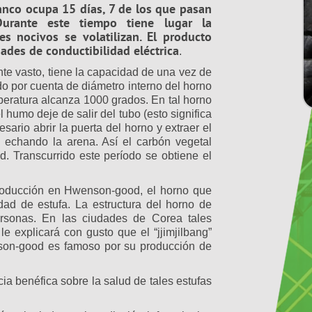
anco ocupa 15 días, 7 de los que pasan
urante este tiempo tiene lugar la
s nocivos se volatilizan. El producto
dades de conductibilidad eléctrica
.
nte vasto, tiene la capacidad de una vez de
o por cuenta de diámetro interno del horno
peratura alcanza 1000 grados. En tal horno
humo deje de salir del tubo (esto significa
sario abrir la puerta del horno y extraer el
a echando la arena. Así el carbón vegetal
 Transcurrido este período se obtiene el
roducción en Hwenson-good, el horno que
ad de estufa. La estructura del horno de
personas. En las ciudades de Corea tales
le explicará con gusto que el “jjimjilbang”
enson-good es famoso por su producción de
cia benéfica sobre la salud de tales estufas